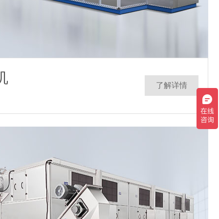
机
了解详情