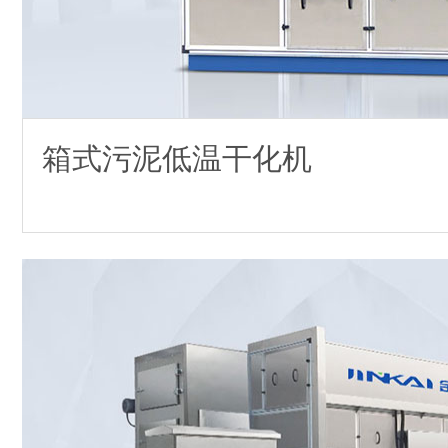
箱式污泥低温干化机