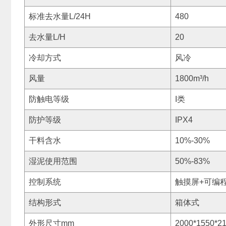
标准去水量L/24H
480
去水量L/H
20
冷却方式
风冷
风量
1800m³/h
防触电等级
I类
防护等级
IPX4
干料含水
10%-30%
湿泥使用范围
50%-83%
控制系统
触摸屏+可编
结构形式
箱体式
外形尺寸mm
2000*1550*2