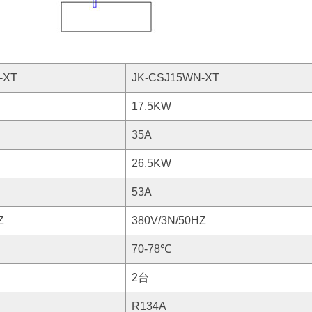
-XT
JK-CSJ15WN-XT
17.5KW
35A
26.5KW
53A
Z
380V/3N/50HZ
70-78℃
2台
R134A