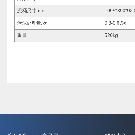
泥桶尺寸mm
1095*890*92
污泥处理量/次
0.3-0.6t/次
重量
520kg